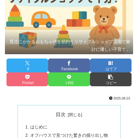
育児にかかるおもちゃ代を節約！リサイクルショップ活用で家
計に優しい子育て。
X
Facebook
はてブ
Pocket
LINE
コピー
2025.08.23
目次
はじめに
オフハウスで見つけた驚きの掘り出し物