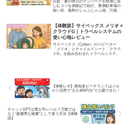
お盆・夏の休日のデンパークを快適に楽
しむコツを体験記で紹介。東側駐車場の
狙い目、無料のじゃぶじゃぶ池、穴場の
あそボーネ、公式HPにない便利設備に加
え、メルカリで入園料が半額以下になる
お得情報も解説！
【体験談】サイベックス メリオ ×
Uncategorized
クラウドG｜トラベルシステムの
使い心地レビュー
サイベックス（Cybex）のベビーカー
「メリオ」とチャイルドシート「クラウ
ドG」を組み合わせたトラベルシステム
を実際に使った体験談。新生児期の便利
さ、外食やショッピングでの快適さ、冬
場でも風にあたりにくい安心感、重さの
注意点、Amazon・楽天の価格比較を解
説。
【体験レポ】南知多ビーチランドはメル
カリ活用で“大人400円台”で入園できた！
チャットGPTは博士号レベル？万能では
なく“超優秀な秘書”として使う方法【体験
談】