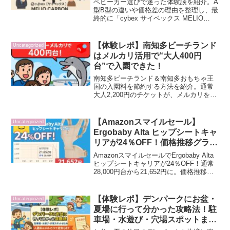
ベビーカー選びで迷った体験談を紹介。A
型B型の違いや価格差の理由を整理し、最
終的に「cybex サイベックス MELIO
CARBON」を選んだ決め手を解説。楽天
の型落ちで最安を狙った話や、リサイク
ルショップで分かった価格差のリアルも
【体験レポ】南知多ビーチランド
Uncategorized
紹介。
はメルカリ活用で“大人400円
台”で入園できた！
南知多ビーチランド＆南知多おもちゃ王
国の入園料を節約する方法を紹介。通常
大人2,200円のチケットが、メルカリを使
えば1人あたり400円〜で購入できるケー
スも！GW以外なら利用OKで、家族レジ
ャーをお得に楽しめます。
【Amazonスマイルセール】
Uncategorized
Ergobaby Alta ヒップシートキャ
リアが24％OFF！価格推移グラフ
で分かる“今が買い時”
AmazonスマイルセールでErgobaby Alta
ヒップシートキャリアが24％OFF！通常
28,000円台から21,652円に。価格推移グ
ラフと会話形式の解説で“今が買い時”と分
かる特価情報を紹介。
【体験レポ】デンパークにお盆・
Uncategorized
夏場に行って分かった攻略法！駐
車場・水遊び・穴場スポットまと
め